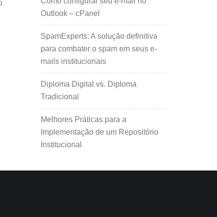
Como configurar seu e-mail no
o
Outlook – cPanel
SpamExperts: A solução definitiva
para combater o spam em seus e-
mails institucionais
Diploma Digital vs. Diploma
Tradicional
Melhores Práticas para a
Implementação de um Repositório
Institucional