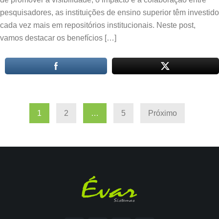
pesquisadores, as instituições de ensino superior têm investido
cada vez mais em repositórios institucionais. Neste post,
vamos destacar os benefícios […]
Paginação
1
2
…
5
Próximo
de
posts