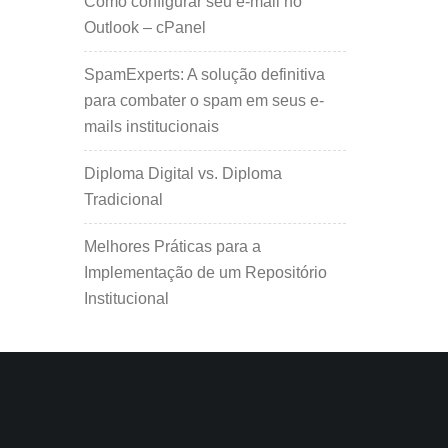
Como configurar seu e-mail no
Outlook – cPanel
SpamExperts: A solução definitiva
para combater o spam em seus e-
mails institucionais
Diploma Digital vs. Diploma
Tradicional
Melhores Práticas para a
Implementação de um Repositório
Institucional