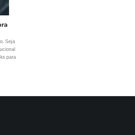
bra
o. Seja
tucional
nks para